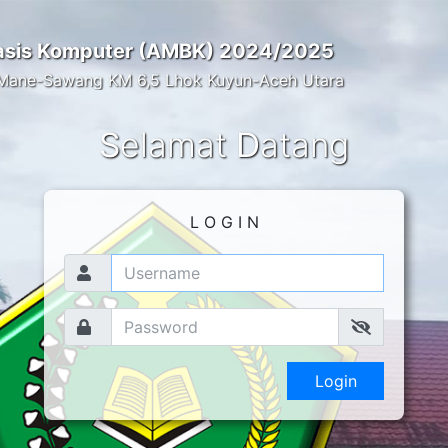
asis Komputer (AMBK) 2024/2025
Mane-Sawang KM 6,5 Lhok Kuyun-Aceh Utara
S
elamat
D
atang
L O G I N